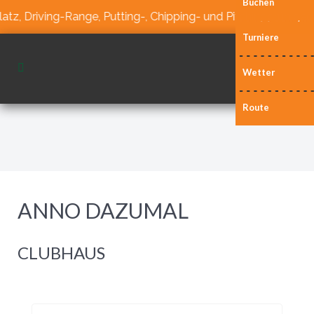
Buchen
iving-Range, Putting-, Chipping- und Pitchinggrün geöffnet!
Turniere
Wetter
Route
ANNO DAZUMAL
CLUBHAUS